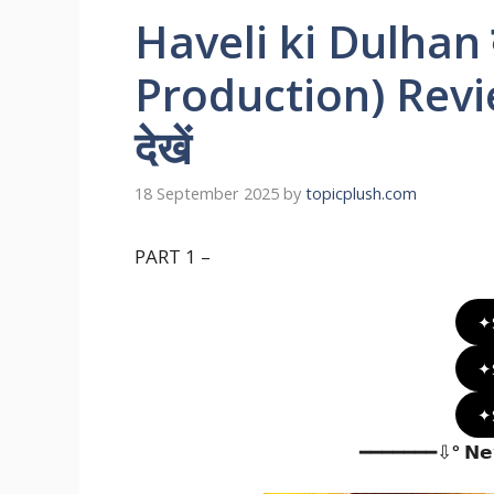
Haveli ki Dulhan व
Production) Revi
देखें
18 September 2025
by
topicplush.com
PART 1 –
✦
✦
✦
━━━━━━━⇩° 𝗡𝗲𝘄