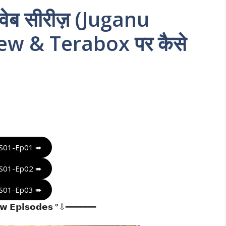
ेब सीरीज़ (Juganu
ew & Terabox पर कैसे
S01-Ep01 ➠
S01-Ep02 ➠
S01-Ep03 ➠
 𝗘𝗽𝗶𝘀𝗼𝗱𝗲𝘀 °⇩━━━━━━