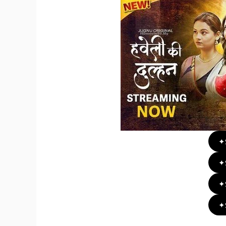
✦
✦
✦
✦