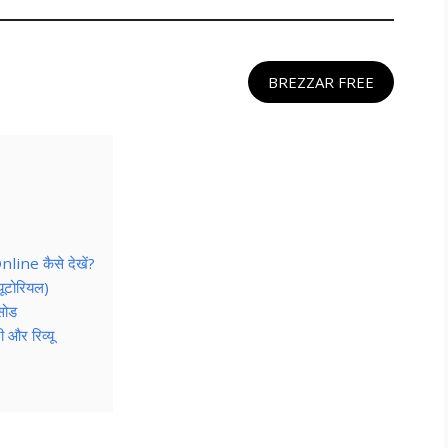
BREZZAR FREE
ne कैसे देखें?
ूटोरियल)
सोड
और रिव्यू