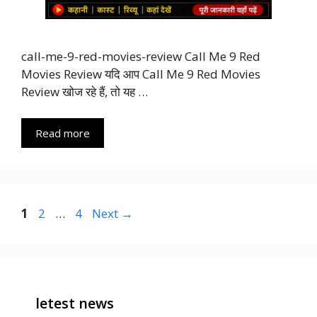
call-me-9-red-movies-review Call Me 9 Red
Movies Review यदि आप Call Me 9 Red Movies
Review खोज रहे हैं, तो यह …
Read more
Page
Page
Page
1
2
…
4
Next
→
letest news