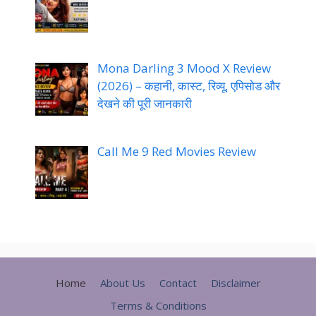
Mona Darling 3 Mood X Review
(2026) – कहानी, कास्ट, रिव्यू, एपिसोड और
देखने की पूरी जानकारी
Call Me 9 Red Movies Review
Home
About Us
Contact
Disclaimer
Terms & Conditions