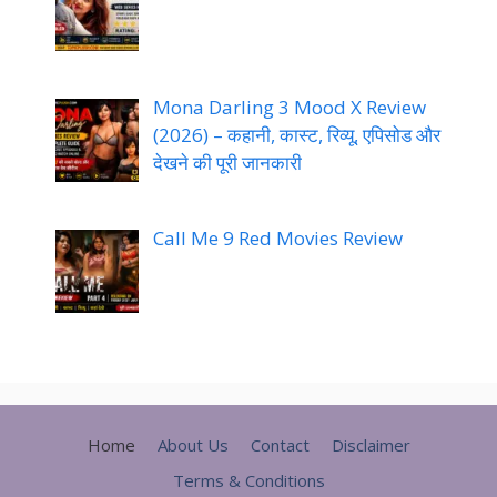
Mona Darling 3 Mood X Review
(2026) – कहानी, कास्ट, रिव्यू, एपिसोड और
देखने की पूरी जानकारी
Call Me 9 Red Movies Review
Home
About Us
Contact
Disclaimer
Terms & Conditions