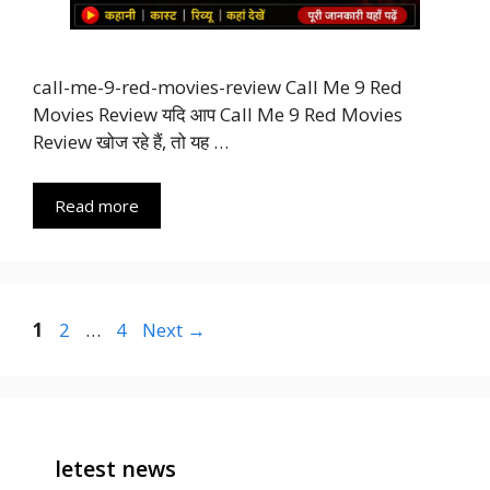
call-me-9-red-movies-review Call Me 9 Red
Movies Review यदि आप Call Me 9 Red Movies
Review खोज रहे हैं, तो यह …
Read more
Page
Page
Page
1
2
…
4
Next
→
letest news