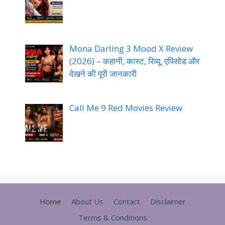
Mona Darling 3 Mood X Review
(2026) – कहानी, कास्ट, रिव्यू, एपिसोड और
देखने की पूरी जानकारी
Call Me 9 Red Movies Review
Home
About Us
Contact
Disclaimer
Terms & Conditions