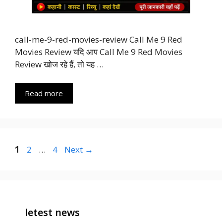
call-me-9-red-movies-review Call Me 9 Red
Movies Review यदि आप Call Me 9 Red Movies
Review खोज रहे हैं, तो यह …
Read more
Page
Page
Page
1
2
…
4
Next
→
letest news