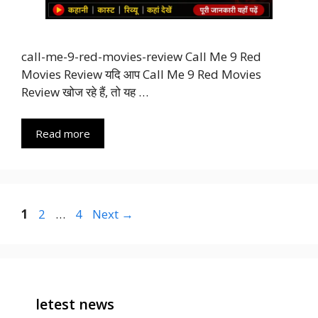
call-me-9-red-movies-review Call Me 9 Red
Movies Review यदि आप Call Me 9 Red Movies
Review खोज रहे हैं, तो यह …
Read more
Page
Page
Page
1
2
…
4
Next
→
letest news