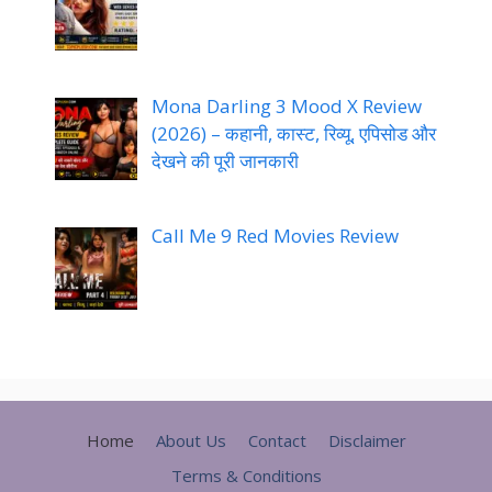
Mona Darling 3 Mood X Review
(2026) – कहानी, कास्ट, रिव्यू, एपिसोड और
देखने की पूरी जानकारी
Call Me 9 Red Movies Review
Home
About Us
Contact
Disclaimer
Terms & Conditions