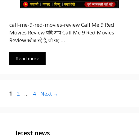
call-me-9-red-movies-review Call Me 9 Red
Movies Review यदि आप Call Me 9 Red Movies
Review खोज रहे हैं, तो यह …
Read more
Page
Page
Page
1
2
…
4
Next
→
letest news