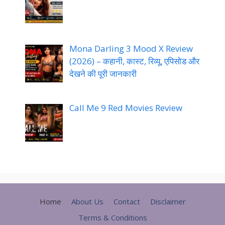
Mona Darling 3 Mood X Review
(2026) – कहानी, कास्ट, रिव्यू, एपिसोड और
देखने की पूरी जानकारी
Call Me 9 Red Movies Review
Home
About Us
Contact
Disclaimer
Terms & Conditions