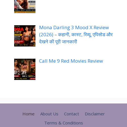
Mona Darling 3 Mood X Review
(2026) – कहानी, कास्ट, रिव्यू, एपिसोड और
देखने की पूरी जानकारी
Call Me 9 Red Movies Review
Home
About Us
Contact
Disclaimer
Terms & Conditions