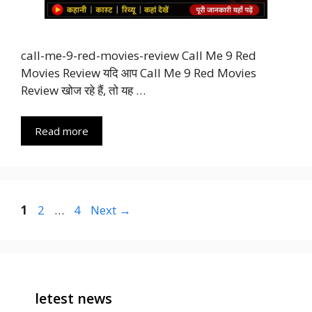
call-me-9-red-movies-review Call Me 9 Red
Movies Review यदि आप Call Me 9 Red Movies
Review खोज रहे हैं, तो यह …
Read more
Page
Page
Page
1
2
…
4
Next
→
letest news