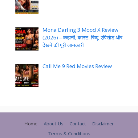
Mona Darling 3 Mood X Review
(2026) – कहानी, कास्ट, रिव्यू, एपिसोड और
देखने की पूरी जानकारी
Call Me 9 Red Movies Review
Home
About Us
Contact
Disclaimer
Terms & Conditions