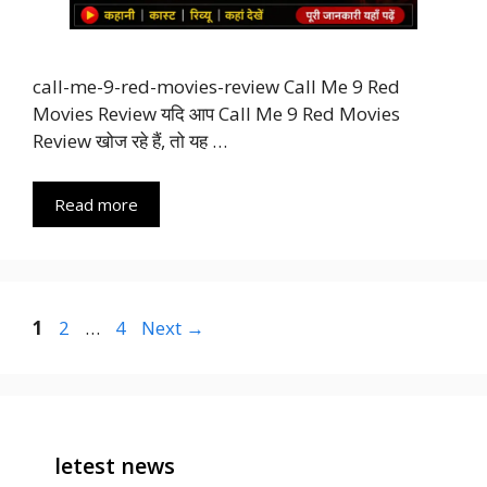
call-me-9-red-movies-review Call Me 9 Red
Movies Review यदि आप Call Me 9 Red Movies
Review खोज रहे हैं, तो यह …
Read more
Page
Page
Page
1
2
…
4
Next
→
letest news