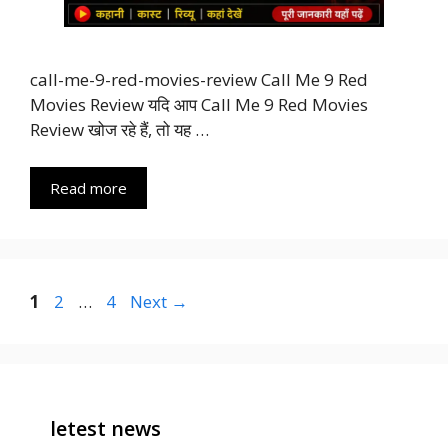
call-me-9-red-movies-review Call Me 9 Red
Movies Review यदि आप Call Me 9 Red Movies
Review खोज रहे हैं, तो यह …
Read more
Page
Page
Page
1
2
…
4
Next
→
letest news