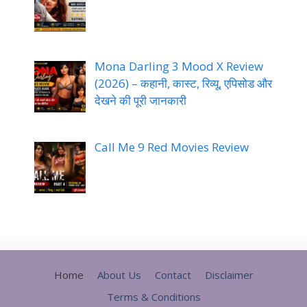
Mona Darling 3 Mood X Review
(2026) – कहानी, कास्ट, रिव्यू, एपिसोड और
देखने की पूरी जानकारी
Call Me 9 Red Movies Review
Home
About Us
Contact
Disclaimer
Terms & Conditions