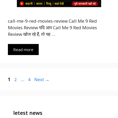
call-me-9-red-movies-review Call Me 9 Red
Movies Review यदि आप Call Me 9 Red Movies
Review खोज रहे हैं, तो यह …
Read more
Page
Page
Page
1
2
…
4
Next
→
letest news