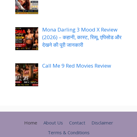
Mona Darling 3 Mood X Review
(2026) – कहानी, कास्ट, रिव्यू, एपिसोड और
देखने की पूरी जानकारी
Call Me 9 Red Movies Review
Home
About Us
Contact
Disclaimer
Terms & Conditions