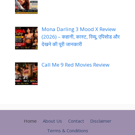
Mona Darling 3 Mood X Review
(2026) – कहानी, कास्ट, रिव्यू, एपिसोड और
देखने की पूरी जानकारी
Call Me 9 Red Movies Review
Home
About Us
Contact
Disclaimer
Terms & Conditions