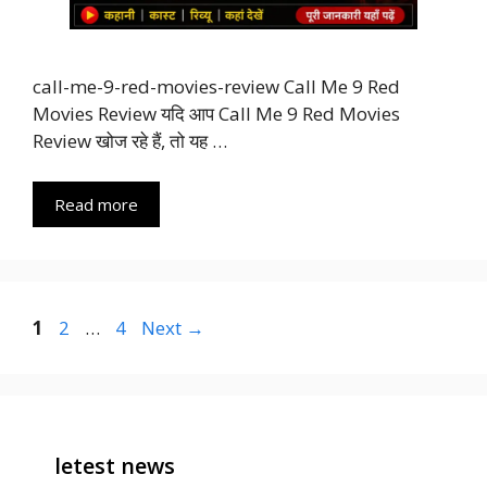
call-me-9-red-movies-review Call Me 9 Red
Movies Review यदि आप Call Me 9 Red Movies
Review खोज रहे हैं, तो यह …
Read more
Page
Page
Page
1
2
…
4
Next
→
letest news