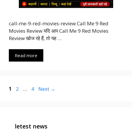
call-me-9-red-movies-review Call Me 9 Red
Movies Review यदि आप Call Me 9 Red Movies
Review खोज रहे हैं, तो यह …
Read more
Page
Page
Page
1
2
…
4
Next
→
letest news