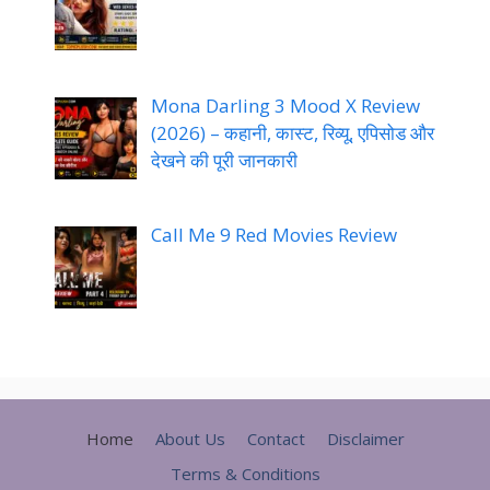
Mona Darling 3 Mood X Review
(2026) – कहानी, कास्ट, रिव्यू, एपिसोड और
देखने की पूरी जानकारी
Call Me 9 Red Movies Review
Home
About Us
Contact
Disclaimer
Terms & Conditions