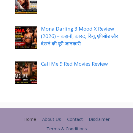
Mona Darling 3 Mood X Review
(2026) – कहानी, कास्ट, रिव्यू, एपिसोड और
देखने की पूरी जानकारी
Call Me 9 Red Movies Review
Home
About Us
Contact
Disclaimer
Terms & Conditions