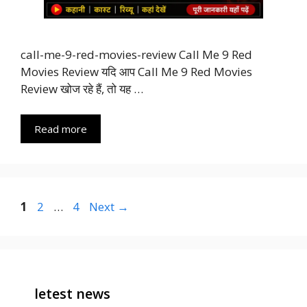
call-me-9-red-movies-review Call Me 9 Red
Movies Review यदि आप Call Me 9 Red Movies
Review खोज रहे हैं, तो यह …
Read more
Page
Page
Page
1
2
…
4
Next
→
letest news