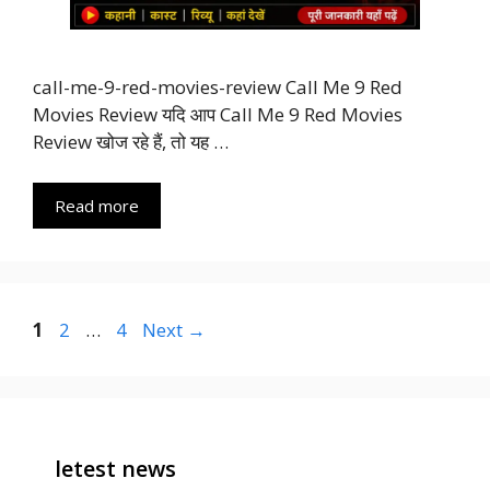
call-me-9-red-movies-review Call Me 9 Red
Movies Review यदि आप Call Me 9 Red Movies
Review खोज रहे हैं, तो यह …
Read more
Page
Page
Page
1
2
…
4
Next
→
letest news