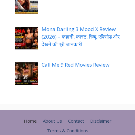
Mona Darling 3 Mood X Review
(2026) – कहानी, कास्ट, रिव्यू, एपिसोड और
देखने की पूरी जानकारी
Call Me 9 Red Movies Review
Home
About Us
Contact
Disclaimer
Terms & Conditions