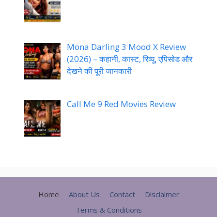
Mona Darling 3 Mood X Review
(2026) – कहानी, कास्ट, रिव्यू, एपिसोड और
देखने की पूरी जानकारी
Call Me 9 Red Movies Review
Home
About Us
Contact
Disclaimer
Terms & Conditions