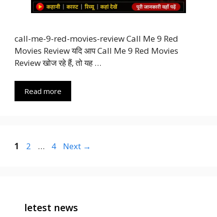
call-me-9-red-movies-review Call Me 9 Red
Movies Review यदि आप Call Me 9 Red Movies
Review खोज रहे हैं, तो यह …
Read more
Page
Page
Page
1
2
…
4
Next
→
letest news