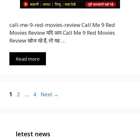
call-me-9-red-movies-review Call Me 9 Red
Movies Review यदि आप Call Me 9 Red Movies
Review खोज रहे हैं, तो यह …
Read more
Page
Page
Page
1
2
…
4
Next
→
letest news