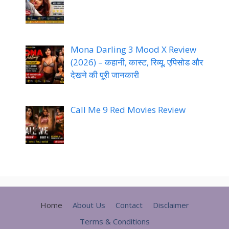
Mona Darling 3 Mood X Review
(2026) – कहानी, कास्ट, रिव्यू, एपिसोड और
देखने की पूरी जानकारी
Call Me 9 Red Movies Review
Home
About Us
Contact
Disclaimer
Terms & Conditions