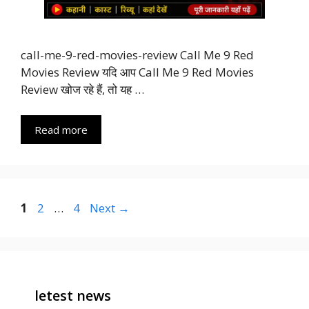
call-me-9-red-movies-review Call Me 9 Red
Movies Review यदि आप Call Me 9 Red Movies
Review खोज रहे हैं, तो यह …
Read more
Page
Page
Page
1
2
…
4
Next
→
letest news