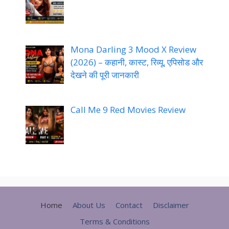
Mona Darling 3 Mood X Review
(2026) – कहानी, कास्ट, रिव्यू, एपिसोड और
देखने की पूरी जानकारी
Call Me 9 Red Movies Review
Home
About Us
Contact
Disclaimer
Terms & Conditions