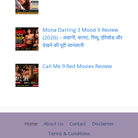
Mona Darling 3 Mood X Review
(2026) – कहानी, कास्ट, रिव्यू, एपिसोड और
देखने की पूरी जानकारी
Call Me 9 Red Movies Review
Home
About Us
Contact
Disclaimer
Terms & Conditions