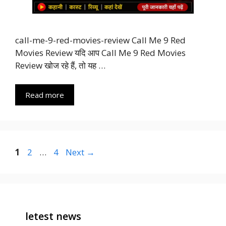
call-me-9-red-movies-review Call Me 9 Red
Movies Review यदि आप Call Me 9 Red Movies
Review खोज रहे हैं, तो यह …
Read more
Page
Page
Page
1
2
…
4
Next
→
letest news