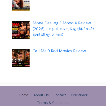
Mona Darling 3 Mood X Review
(2026) – कहानी, कास्ट, रिव्यू, एपिसोड और
देखने की पूरी जानकारी
Call Me 9 Red Movies Review
Home
About Us
Contact
Disclaimer
Terms & Conditions