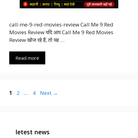
call-me-9-red-movies-review Call Me 9 Red
Movies Review यदि आप Call Me 9 Red Movies
Review खोज रहे हैं, तो यह …
Read more
Page
Page
Page
1
2
…
4
Next
→
letest news