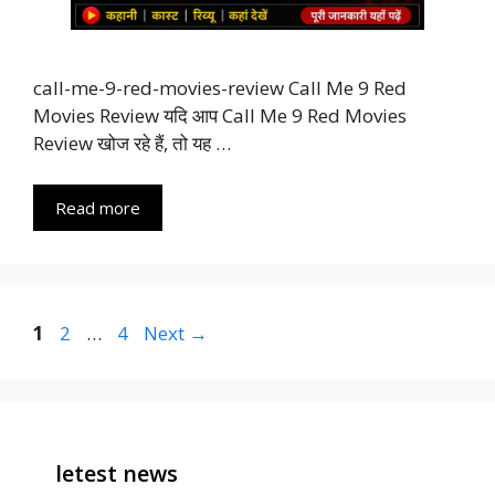
call-me-9-red-movies-review Call Me 9 Red
Movies Review यदि आप Call Me 9 Red Movies
Review खोज रहे हैं, तो यह …
Read more
Page
Page
Page
1
2
…
4
Next
→
letest news