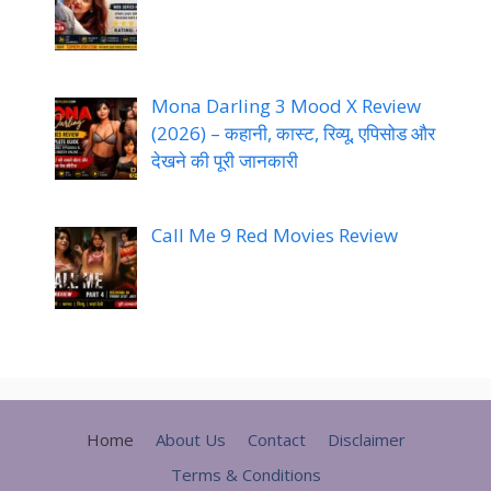
Mona Darling 3 Mood X Review
(2026) – कहानी, कास्ट, रिव्यू, एपिसोड और
देखने की पूरी जानकारी
Call Me 9 Red Movies Review
Home
About Us
Contact
Disclaimer
Terms & Conditions