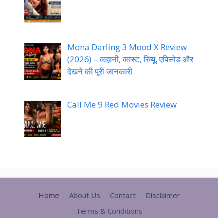
Mona Darling 3 Mood X Review
(2026) – कहानी, कास्ट, रिव्यू, एपिसोड और
देखने की पूरी जानकारी
Call Me 9 Red Movies Review
Home
About Us
Contact
Disclaimer
Terms & Conditions