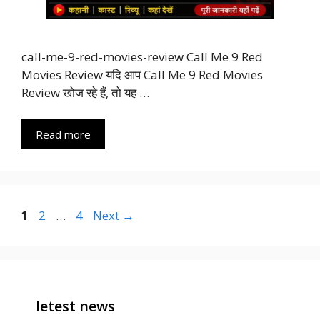
call-me-9-red-movies-review Call Me 9 Red
Movies Review यदि आप Call Me 9 Red Movies
Review खोज रहे हैं, तो यह …
Read more
Page
Page
Page
1
2
…
4
Next
→
letest news